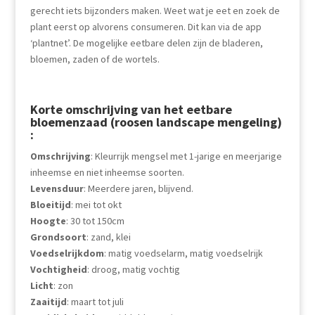
gerecht iets bijzonders maken. Weet wat je eet en zoek de
plant eerst op alvorens consumeren. Dit kan via de app
‘plantnet’. De mogelijke eetbare delen zijn de b
laderen,
bloemen, zaden of de wortels.
Korte omschrijving van het eetbare
bloemenzaad (roosen landscape mengeling)
:
Omschrijving
: Kleurrijk mengsel met 1-jarige en meerjarige
inheemse en niet inheemse soorten.
Levensduur
: Meerdere jaren, blijvend.
Bloeitijd
: mei tot okt
Hoogte
: 30 tot 150cm
Grondsoort
: zand, klei
Voedselrijkdom
: matig voedselarm, matig voedselrijk
Vochtigheid
: droog, matig vochtig
Licht
: zon
Zaaitijd
: maart tot juli