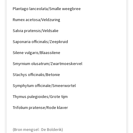
Plantago lanceolata/Smalle weegbree
Rumex acetosa/Veldzuring
Salvia pratensis/Veldsalie
Saponaria officinalis/Zeepkruid
Silene vulgaris/Blaassilene
Smyrnium olusatrum/Zwartmoeskervel
Stachys officinalis/Betonie
Symphytum officinale/Smeerwortel
Thymus pulegioides/Grote tijm
Trifolium pratense/Rode klaver
(Bron mengsel : De Bolderik)