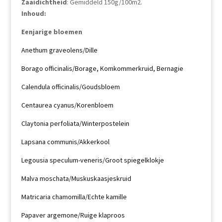
Zaaidichtheid
: Gemiddeld 150g/100m2.
Inhoud:
Eenjarige bloemen
Anethum graveolens/Dille
Borago officinalis/Borage, Komkommerkruid, Bernagie
Calendula officinalis/Goudsbloem
Centaurea cyanus/Korenbloem
Claytonia perfoliata/Winterpostelein
Lapsana communis/Akkerkool
Legousia speculum-veneris/Groot spiegelklokje
Malva moschata/Muskuskaasjeskruid
Matricaria chamomilla/Echte kamille
Papaver argemone/Ruige klaproos