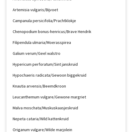
Artemisia vulgaris/Bijvoet
Campanula persicifolia/Prachtklokje
Chenopodium bonus-henricus/Brave Hendrik
Filipendula ulmaria/Moerasspirea
Galium verum/Geel walstro
Hypericum perforatum/Sint janskruid
Hypochaeris radicata/Gewoon biggekruid
Knautia arvensis/Beemdkroon
Leucanthemum vulgare/Gewone margriet
Malva moschata/Muskuskaasjeskruid
Nepeta cataria/Wild kattenkruid
Origanum vulgare/Wilde marjolein