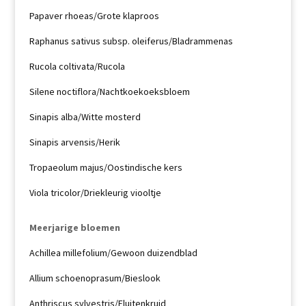
Papaver rhoeas/Grote klaproos
Raphanus sativus subsp. oleiferus/Bladrammenas
Rucola coltivata/Rucola
Silene noctiflora/Nachtkoekoeksbloem
Sinapis alba/Witte mosterd
Sinapis arvensis/Herik
Tropaeolum majus/Oostindische kers
Viola tricolor/Driekleurig viooltje
Meerjarige bloemen
Achillea millefolium/Gewoon duizendblad
Allium schoenoprasum/Bieslook
Anthriscus sylvestris/Fluitenkruid