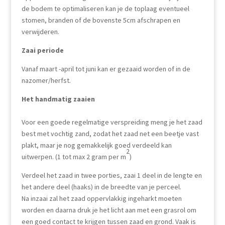
de bodem te optimaliseren kan je de toplaag eventueel
stomen, branden of de bovenste 5cm afschrapen en
verwijderen.
Zaai periode
Vanaf maart -april tot juni kan er gezaaid worden of in de
nazomer/herfst.
Het handmatig zaaien
Voor een goede regelmatige verspreiding meng je het zaad
best met vochtig zand, zodat het zaad net een beetje vast
plakt, maar je nog gemakkelijk goed verdeeld kan
2
uitwerpen. (1 tot max 2 gram per m
)
Verdeel het zaad in twee porties, zaai 1 deel in de lengte en
het andere deel (haaks) in de breedte van je perceel.
Na inzaai zal het zaad oppervlakkig ingeharkt moeten
worden en daarna druk je het licht aan met een grasrol om
een goed contact te krijgen tussen zaad en grond. Vaak is