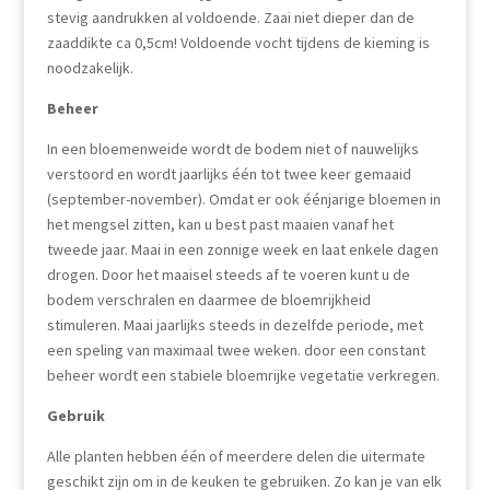
stevig aandrukken al voldoende. Zaai niet dieper dan de
zaaddikte ca 0,5cm!
Voldoende vocht tijdens de kieming is
noodzakelijk.
Beheer
In een bloemenweide wordt de bodem niet of nauwelijks
verstoord en wordt jaarlijks één tot twee keer gemaaid
(september-november). Omdat er ook éénjarige bloemen in
het mengsel zitten, kan u best past maaien vanaf het
tweede jaar. Maai in een zonnige week en laat enkele dagen
drogen. Door het maaisel steeds af te voeren kunt u de
bodem verschralen en daarmee de bloemrijkheid
stimuleren.
Maai jaarlijks steeds in dezelfde periode, met
een speling van maximaal twee weken. door een constant
beheer wordt een stabiele bloemrijke vegetatie verkregen.
Gebruik
Alle planten hebben één of meerdere delen die
uitermate
geschikt zijn
om in de keuken te gebruiken. Zo kan je van elk