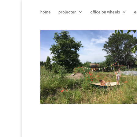
home
projecten
office on wheels
e