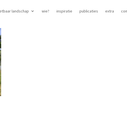
etbaar landschap
wie?
inspiratie
publicaties
extra
con